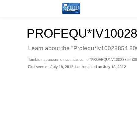
PROFEQU*IV100288
Learn about the "Profequ*Iv10028854 800
Tambien aparecen en cuentas como "PROFEQU*IV10028854 800
First seen on
July 18, 2012
, Last updated on
July 18, 2012